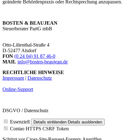
geänderte Behördenpraxis oder Rechtsprechung anzupassen.
BOSTEN & BEAUJEAN
Steuerberater PartG mbB
Otto-Lilienthal-Straße 4
D-52477 Alsdorf
FON
(0 24 04) 91 87 46-0
MAIL
info@bosten-beaujean.de
RECHTLICHE
HINWEISE
Impressum
|
Datenschutz
Online-Support
DSGVO / Datenschutz
Essenziell
Details einblenden
Details ausblenden
Contao HTTPS CSRF Token
Schützt vor Cross-Site-Request-Forgery Angriffen.